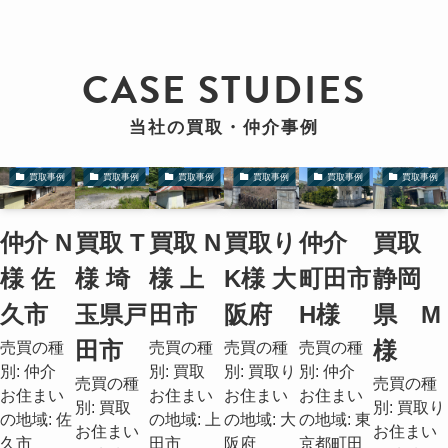
CASE STUDIES
当社の買取・仲介事例
買取事例
買取事例
買取事例
買取事例
買取事例
買取事例
仲介 N
買取 T
買取 N
買取り
仲介
買取
様 佐
様 埼
様 上
K様 大
町田市
静岡
久市
玉県戸
田市
阪府
H様
県 M
田市
様
売買の種
売買の種
売買の種
売買の種
別: 仲介
別: 買取
別: 買取り
別: 仲介
売買の種
売買の種
お住まい
お住まい
お住まい
お住まい
別: 買取
別: 買取り
の地域: 佐
の地域: 上
の地域: 大
の地域: 東
お住まい
お住まい
久市
田市
阪府
京都町田