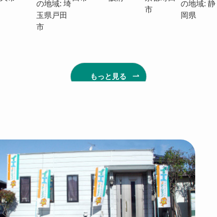
の地域: 埼
の地域: 静
市
玉県戸田
岡県
市
もっと見る