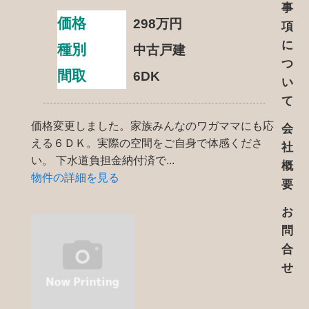
事
価格
298
万円
項
に
種別
中古戸建
つ
間取
6DK
い
て
価格変更しました。家族みんなのワガママにも応
会
える６ＤＫ。実際の空間をご自身で体感くださ
社
い。 下水道負担金納付済で...
概
物件の詳細を見る
要
お
問
合
せ