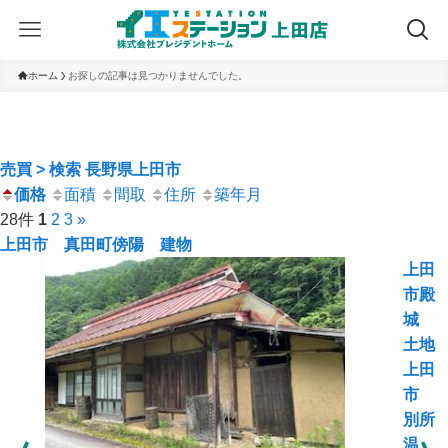
ホーム
お探しの記事は見つかりませんでした。
売買 > 検索 長野県上田市
価格
面積
間取
住所
築年月
28件
1
2
3
»
上田市 真田町傍陽 建物
上田
市殿
城
土地
上田
市
別所
温