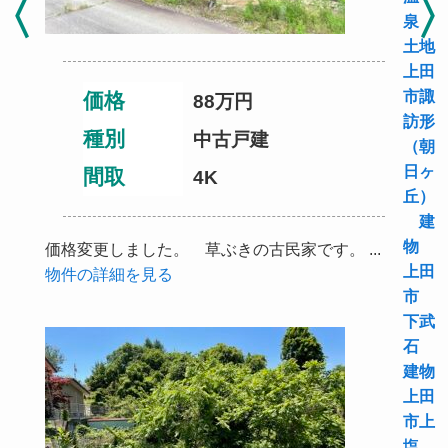
泉
土地
上田
市諏
価格
88万円
訪形
種別
中古戸建
（朝
日ヶ
間取
4K
丘）
建
物
価格変更しました。 草ぶきの古民家です。 ...
上田
物件の詳細を見る
市
下武
石
建物
上田
市上
塩