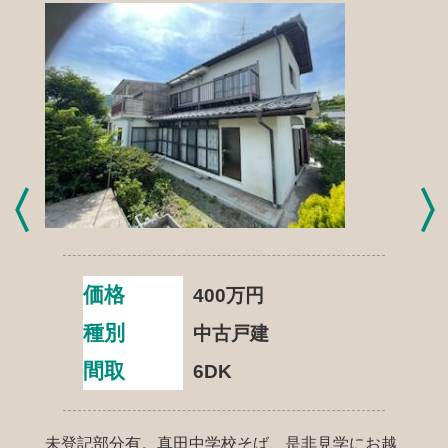
価格
400
万円
種別
中古戸建
間取
6DK
未登記部分有。真田中学校そば、是非見学にお越