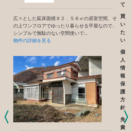
て
買
広々とした延床面積９２．５６㎡の居室空間、そ
い
の上ワンフロアでゆったり暮らせる平屋なので、
た
シンプルで無駄のない空間使いで...
い
物件の詳細を見る
個
人
情
報
保
護
方
針
免
責