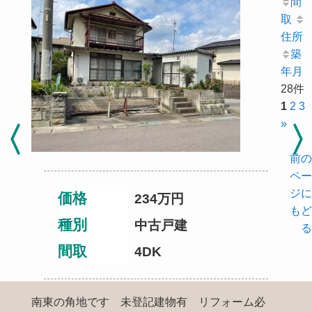
間
取
住所
築
年月
28件
1
2
3
»
前の
ペー
ジに
価格
234
万円
もど
種別
中古戸建
る
間取
4DK
南東の角地です 未登記建物有 リフォーム必