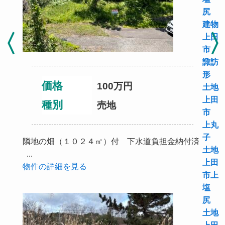
尻
建物
上田
市
諏訪
形
価格
100万円
土地
上田
種別
売地
市
上丸
子
隣地の畑（１０２４㎡）付 下水道負担金納付済
土地
...
上田
物件の詳細を見る
市上
塩
尻
土地
上田