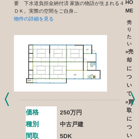
HO
要 下水道負担金納付済 家族の物語が生まれる４
ME
ＤＫ。実際の空間をご自身...
物件の詳細を見る
売
り
た
い
»売
却
に
つ
い
て
»買
取
価格
250
万円
に
種別
中古戸建
つ
間取
い
5DK