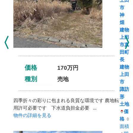
市
神
畑
建物
上田
市真
田町
長
価格
建物
170万円
上田
種別
売地
市
諏訪
形
四季折々の彩りに包まれる良質な環境です 農地転
土地
用許可必要です 下水道負担金必要 ...
価
物件の詳細を見る
格
面積