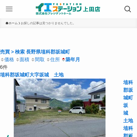
ホーム
お探しの記事は見つかりませんでした。
売買 > 検索 長野県埴科郡坂城町
価格
面積
間取
住所
築年月
6件
埴科郡坂城町大字坂城 土地
埴科
郡坂
城町
坂
城
土地
埴科
郡坂