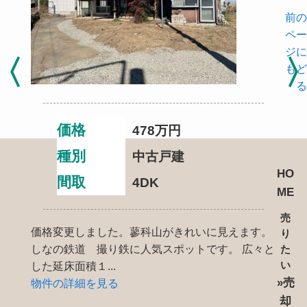
前の
ペー
ジに
もど
る
価格
478
万円
種別
中古戸建
HO
間取
4DK
ME
売
価格変更しました。蓼科山がきれいに見えます。
り
しなの鉄道 撮り鉄に人気スポットです。 広々と
た
した延床面積１...
い
»売
物件の詳細を見る
却