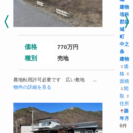
建物
埴科
郡坂
城
町
中之
価格
770
万円
条
種別
売地
建物
価
格
農地転用許可必要です 広い敷地 ...
面積
物件の詳細を見る
間
取
住所
築
年月
6件