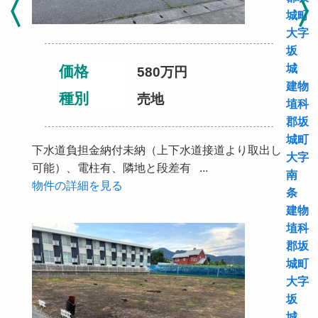
城町
大字
坂
城
価格
580
万円
建物
種別
売地
埴科
郡坂
城町
下水道負担金納付未納（上下水道接道より取出し
大字
可能）、電柱有、隣地と段差有 ...
南
物件の詳細を見る
条
建物
埴科
郡坂
城町
大字
坂
城