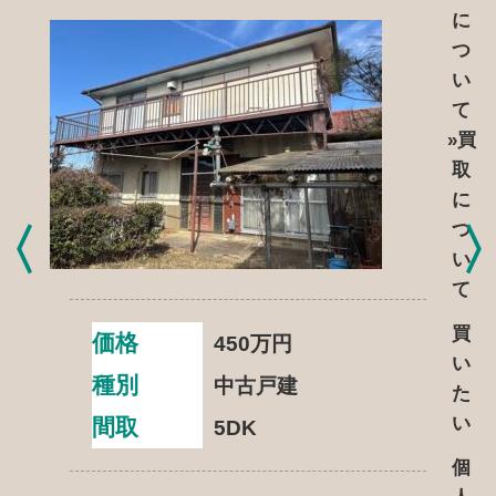
に
つ
い
て
»買
取
に
つ
い
て
買
価格
450
万円
い
種別
中古戸建
た
い
間取
5DK
個