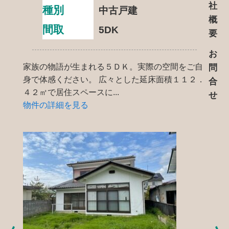
社
種別
中古戸建
概
間取
5DK
要
お
家族の物語が生まれる５ＤＫ。実際の空間をご自
問
身で体感ください。 広々とした延床面積１１２．
合
４２㎡で居住スペースに...
せ
物件の詳細を見る