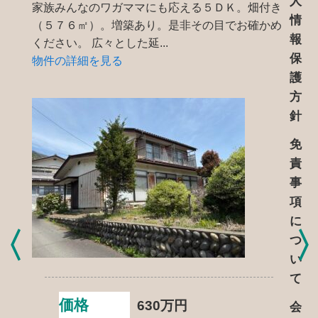
人
家族みんなのワガママにも応える５ＤＫ。畑付き
情
（５７６㎡）。増築あり。是非その目でお確かめ
報
ください。 広々とした延...
保
物件の詳細を見る
護
方
針
免
責
事
項
に
つ
い
て
価格
630
万円
会