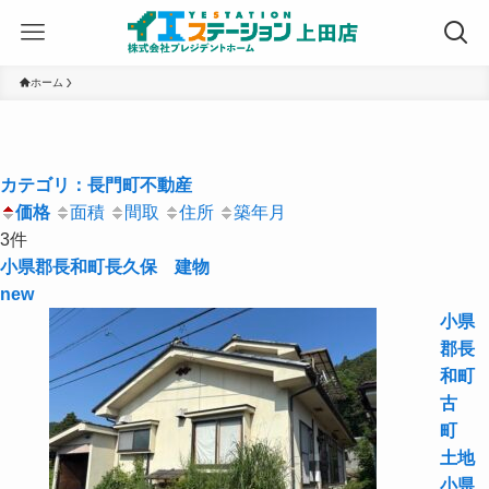
ホーム
カテゴリ：長門町不動産
価格
面積
間取
住所
築年月
3件
小県郡長和町長久保 建物
new
小県
郡長
和町
古
町
土地
小県