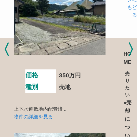
もど
る
HO
ME
売
価格
350
万円
り
種別
売地
た
い
»売
上下水道敷地内配管済 ...
却
物件の詳細を見る
に
つ
い