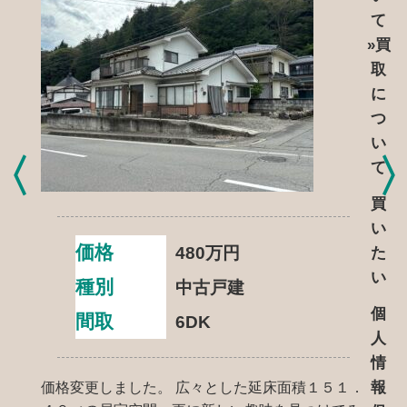
て
»買
取
に
つ
い
て
買
い
価格
480
万円
た
い
種別
中古戸建
個
間取
6DK
人
情
報
価格変更しました。 広々とした延床面積１５１．