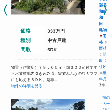
郡長
和町
和
田
建物
価格
333
万円
価
種別
中古戸建
格
面積
間取
6DK
間
取
住所
物置（作業所）７９．０５㎡・畑３００㎡付です
築
下水道敷地内引き込み済。家族みんなのワガママ
年月
にも応える６ＤＫ。是非...
3件
物件の詳細を見る
前の
ペー
ジに