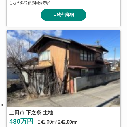
しなの鉄道信濃国分寺駅
→物件詳細
上田市 下之条 土地
480
万円
242.00m²
242.00m²