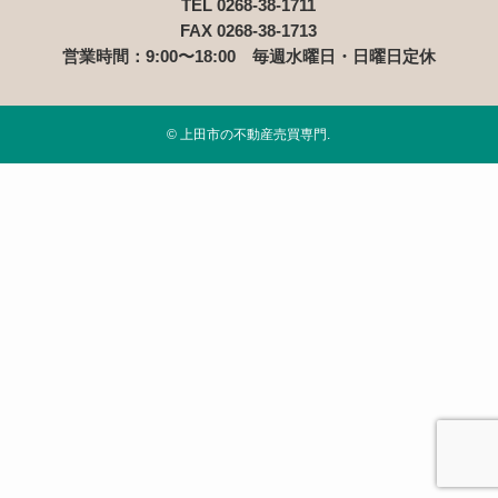
当社は、「2. 個人情報の預託」に記載した外部委託
TEL 0268-38-1711
先への提供の場合及び以下のいずれかに該当する場
FAX 0268-38-1713
営業時間：9:00〜18:00 毎週水曜日・日曜日定休
合を除き、個人情報を第三者へ開示又は提供しませ
ん。
お客様ご本人の同意がある場合
©
上田市の不動産売買専門.
統計的なデータなど本人を識別することができない
状態で開示・提供する場合
法令に基づき開示・提供を求められた場合
人の生命、身体又は財産の保護のために必要な場合
であって、お客様の同意を得ることが困難である場
合
国又は地方公共団体等が公的な事務を実施するうえ
で、協力する必要がある場合であって、お客様の同
意を得ることにより当該事務の遂行に支障を及ぼす
恐れがある場合
次項4. に掲げる者に対して提供する場合
4. 個人情報の共同利用
当社は、下記の会社との間で個人データを共同利用