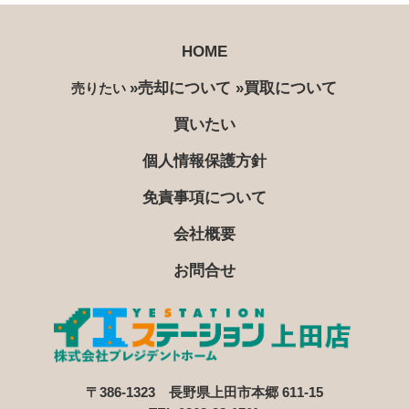
個人情報の取扱いに関する規程を明確にし、従業者
へ周知徹底します。また、取引先等に対しても適切
に個人情報を取り扱うように要請します。
HOME
個人情報の取得に際しては、利用目的を特定して通
»売却について
»買取について
売りたい
知又は公表し、その利用目的に従って個人情報を取
り扱います。
買いたい
個人情報の漏洩、紛失、改ざん等を防止するため、
個人情報保護方針
必要な対策を講じて適切な管理を行います。
保有する個人情報について、お客様本人からの開
免責事項について
示、訂正、削除、利用停止の依頼を所定の窓口でお
受けして、誠意をもって対応します。
会社概要
2. 個人情報の預託
お問合せ
当社は、お客様との取引やサービスを提供するため
に個人情報に関する取扱いを外部に委託することが
あります。委託する場合には、適正な取扱いを確保
するための契約締結、実施状況の点検などを行いま
す。
3. 第三者への開示・提供
〒386-1323 長野県上田市本郷 611-15