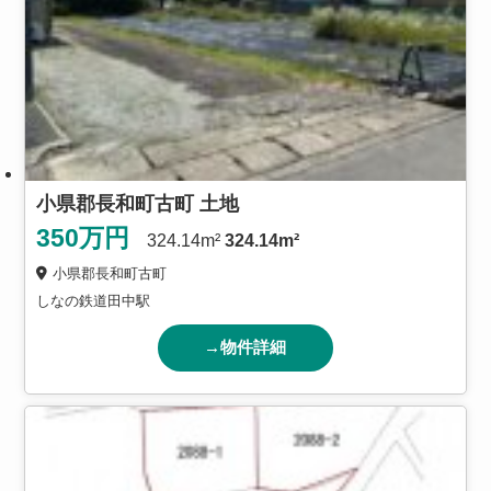
小県郡長和町古町 土地
350
万円
324.14m²
324.14m²
小県郡長和町古町
しなの鉄道田中駅
→物件詳細