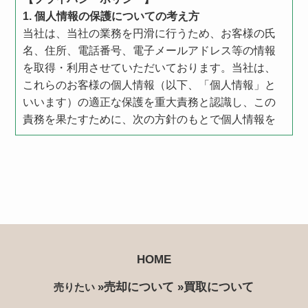
1. 個人情報の保護についての考え方
当社は、当社の業務を円滑に行うため、お客様の氏
名、住所、電話番号、電子メールアドレス等の情報
を取得・利用させていただいております。当社は、
これらのお客様の個人情報（以下、「個人情報」と
いいます）の適正な保護を重大責務と認識し、この
責務を果たすために、次の方針のもとで個人情報を
取り扱います。
個人情報に適用される「個人情報の保護に関する法
律」その他の関係法令を遵守するとともに、一般に
公正妥当と認められる個人情報の取扱いに関する慣
行に準拠し、適切に取り扱います。
個人情報の取扱いに関する規程を明確にし、従業者
へ周知徹底します。また、取引先等に対しても適切
に個人情報を取り扱うように要請します。
HOME
個人情報の取得に際しては、利用目的を特定して通
»売却について
»買取について
売りたい
知又は公表し、その利用目的に従って個人情報を取
り扱います。