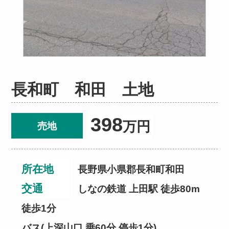
長和町 和田 土地
398
万円
売地
所在地
長野県小県郡長和町和田
交通
しなの鉄道 上田駅 徒歩80m
徒歩1分
バス(上深山口 乗60分 停歩1分)