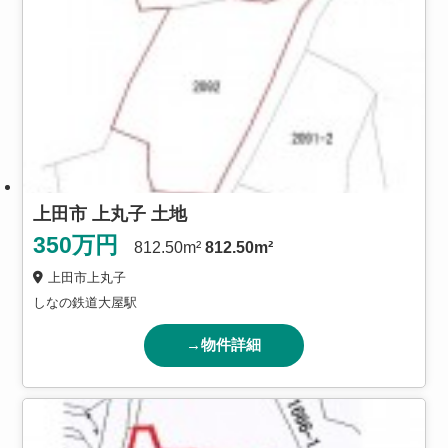
上田市 上丸子 土地
350
万円
812.50m²
812.50m²
上田市上丸子
しなの鉄道大屋駅
→物件詳細