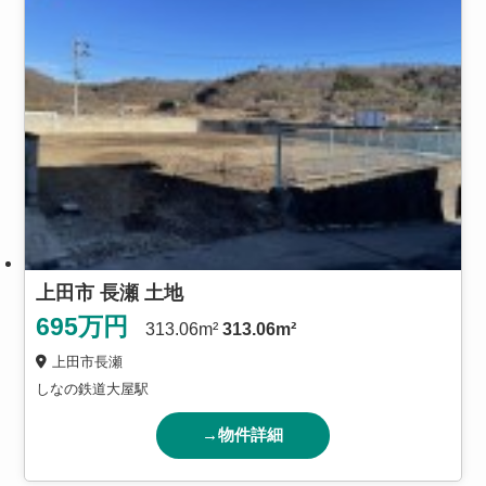
上田市 長瀬 土地
695
万円
313.06m²
313.06m²
上田市長瀬
しなの鉄道大屋駅
→物件詳細