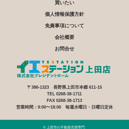
買いたい
個人情報の漏洩、紛失、改ざん等を防止するため、
個人情報保護方針
必要な対策を講じて適切な管理を行います。
保有する個人情報について、お客様本人からの開
免責事項について
示、訂正、削除、利用停止の依頼を所定の窓口でお
受けして、誠意をもって対応します。
会社概要
2. 個人情報の預託
お問合せ
当社は、お客様との取引やサービスを提供するため
に個人情報に関する取扱いを外部に委託することが
あります。委託する場合には、適正な取扱いを確保
するための契約締結、実施状況の点検などを行いま
す。
3. 第三者への開示・提供
〒386-1323 長野県上田市本郷 611-15
当社は、「2. 個人情報の預託」に記載した外部委託
TEL 0268-38-1711
先への提供の場合及び以下のいずれかに該当する場
FAX 0268-38-1713
営業時間：9:00〜18:00 毎週水曜日・日曜日定休
合を除き、個人情報を第三者へ開示又は提供しませ
ん。
お客様ご本人の同意がある場合
©
上田市の不動産売買専門.