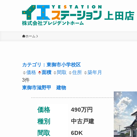
ホーム
カテゴリ：東御市小学校区
価格
面積
間取
住所
築年月
3件
東御市滋野甲 建物
価格
490
万円
種別
中古戸建
間取
6DK