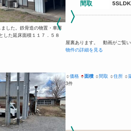
間取
5SLDK
しました。鉄骨造の物置・車庫
々とした延床面積１１７．５８
屋裏あります。 動画がご覧いただけます 
物件の詳細を見る
価格
面積
間取
住所
3件