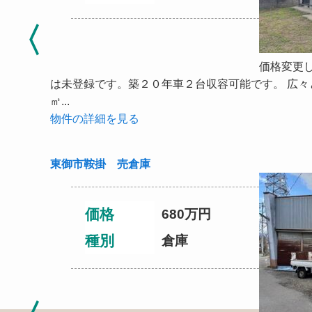
価格変更
は未登録です。築２０年車２台収容可能です。 広
㎡...
物件の詳細を見る
東御市鞍掛 売倉庫
価格
680
万円
種別
倉庫