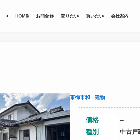
HOME
お問合せ
売りたい
買いたい
会社案内
東御市和 建物
価格
--
種別
中古戸