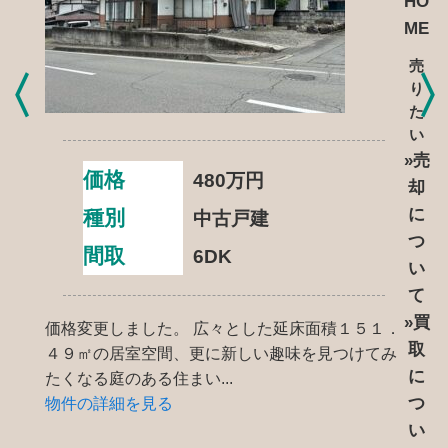
HO
ME
売
り
た
い
»売
価格
480
万円
却
に
種別
中古戸建
つ
間取
6DK
い
て
»買
価格変更しました。 広々とした延床面積１５１．
取
４９㎡の居室空間、更に新しい趣味を見つけてみ
に
たくなる庭のある住まい...
つ
物件の詳細を見る
い