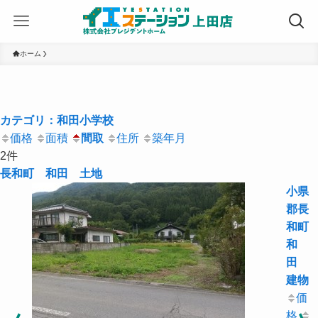
ホーム
カテゴリ：和田小学校
価格
面積
間取
住所
築年月
2件
長和町 和田 土地
小県
郡長
和町
和
田
建物
価
格