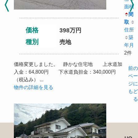
面積
間
取
価格
398
万円
住所
築
種別
売地
年月
2件
価格変更しました。 静かな住宅地 上水道加
前の
入金：64,800円 下水道負担金：340,000円
ペー
（税込み） ...
ジに
物件の詳細を見る
もど
る