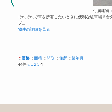
付属建物
それぞれで車を所有したいときに便利な駐車場６台
プ...
物件の詳細を見る
価格
面積
間取
住所
築年月
44件
«
1
2
3
4