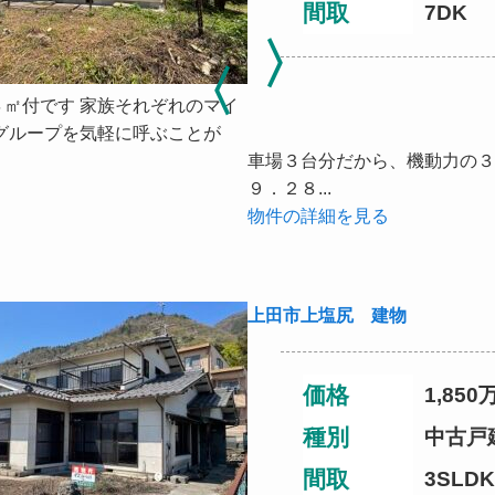
間取
7DK
４㎡付です 家族それぞれのマイ
グループを気軽に呼ぶことが
車場３台分だから、機動力の３
９．２８...
物件の詳細を見る
上田市上塩尻 建物
価格
1,850
種別
中古戸
間取
3SLDK