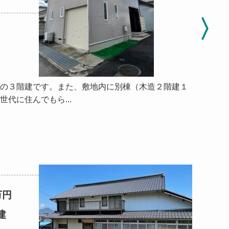
の３階建です。また、敷地内に別棟（木造２階建１
代に住んでもら...
万円
建