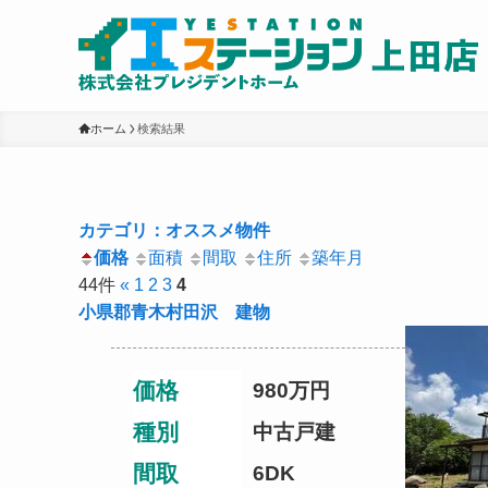
ホーム
検索結果
カテゴリ：オススメ物件
価格
面積
間取
住所
築年月
44件
«
1
2
3
4
小県郡青木村田沢 建物
価格
980
万円
種別
中古戸建
間取
6DK