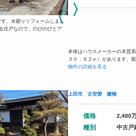
です。水廻りリフォームしまし
ある住戸なので、のびのびとア
本体はハウスメーカーの木質系
３０．９２㎡）があります。親世
物件の詳細を見る
上田市 古安曽 建物
価格
2,480
種別
中古戸