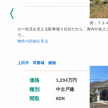
田：７３
カー生活を支える駐車場３台分だから、身内や友人
で...
物件の詳細を見る
上田市 常磐城 建物
価格
1,234
万円
種別
中古戸建
間取
6DK