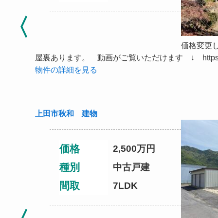
価格変更
屋裏あります。 動画がご覧いただけます ↓ https://you
物件の詳細を見る
上田市秋和 建物
価格
2,500
万円
種別
中古戸建
間取
7LDK