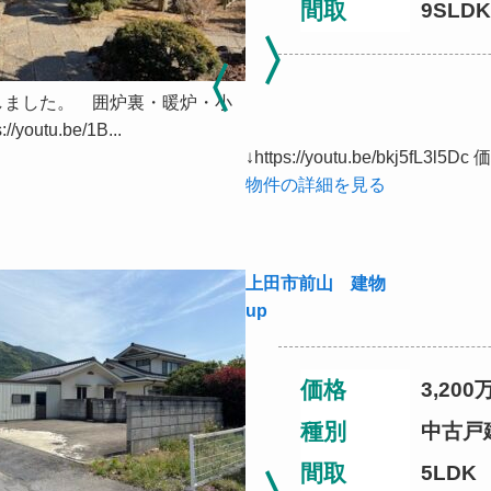
間取
9SLDK
しました。 囲炉裏・暖炉・小
tu.be/1B...
↓https://youtu.be/bkj5f
物件の詳細を見る
上田市前山 建物
up
価格
3,200
種別
中古戸
間取
5LDK