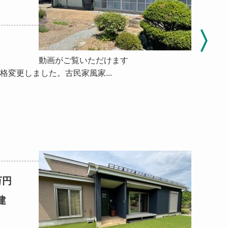
動画がご覧いただけます
L3l5Dc 価格変更しました。古民家風家...
万円
建