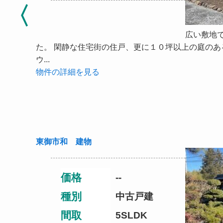
広い敷地
た。 閑静な住宅街の住戸、更に１０坪以上の庭の
ウ...
物件の詳細を見る
東御市和 建物
価格
--
種別
中古戸建
間取
5SLDK