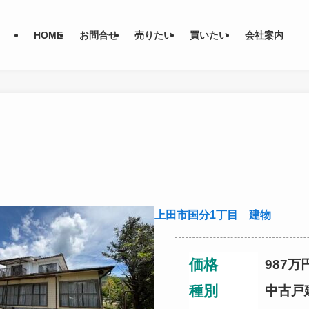
HOME
お問合せ
売りたい
買いたい
会社案内
上田市国分1丁目 建物
価格
987
万
種別
中古戸